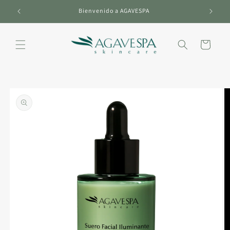
Ir
directamente
Bienvenido a AGAVESPA
al contenido
Carrito
Ir
directamente
a la
información
del producto