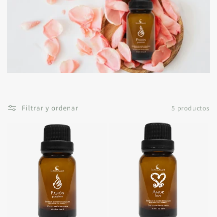
ó
n
:
Filtrar y ordenar
5 productos