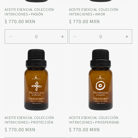
ACEITE ESENCIAL COLECCIÓN
ACEITE ESENCIAL COLECCIÓN
INTENCIONES • PASIÓN
INTENCIONES • AMOR
Precio
$ 770.00 MXN
Precio
$ 770.00 MXN
habitual
habitual
Reducir
Aumentar
Reducir
Aum
cantidad
cantidad
cantidad
cant
para
para
para
para
Default
Default
Default
Defa
Title
Title
Title
Title
ACEITE ESENCIAL COLECCIÓN
ACEITE ESENCIAL COLECCIÓN
INTENCIONES • PROTECCIÓN
INTENCIONES • PROSPERIDAD
Precio
$ 770.00 MXN
Precio
$ 770.00 MXN
habitual
habitual