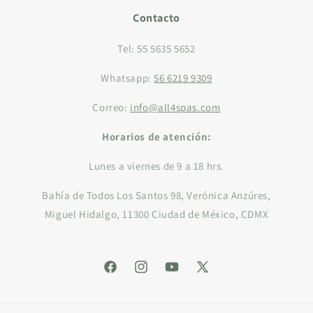
Title
Title
Contacto
Tel: 55 5635 5652
Whatsapp:
56 6219 9309
Correo:
info@all4spas.com
Horarios de atención:
Lunes a viernes de 9 a 18 hrs.
Bahía de Todos Los Santos 98, Verónica Anzúres,
Miguel Hidalgo, 11300 Ciudad de México, CDMX
Facebook
Instagram
YouTube
X
(Twitter)