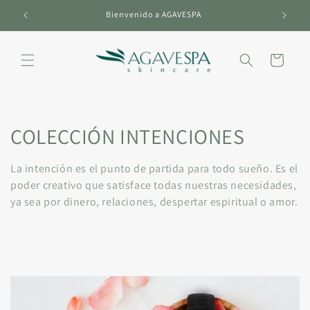
Ir
directamente
Bienvenido a AGAVESPA
al contenido
Carrito
C
COLECCIÓN INTENCIONES
o
La intención es el punto de partida para todo sueño. Es el
l
poder creativo que satisface todas nuestras necesidades,
ya sea por dinero, relaciones, despertar espiritual o amor.
e
c
c
i