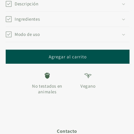
ACEITE
ACEITE
Descripción
ESENCIAL
ESENCIAL
COLECCIÓN
COLECCIÓN
Ingredientes
INTENCIONES
INTENCIONES
•
•
PROSPERIDAD
Modo de uso
PROSPERIDAD
Agregar al carrito
No testados en
Vegano
animales
Contacto