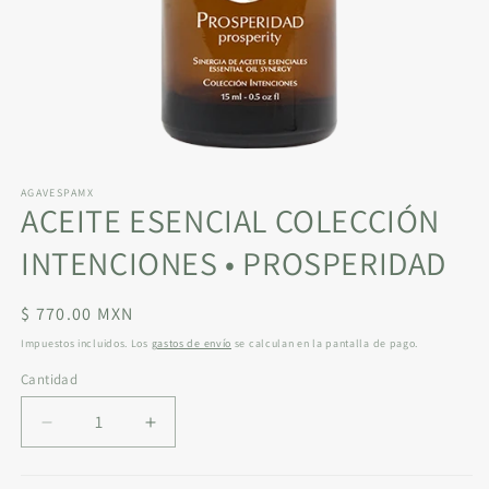
Abrir
elemento
AGAVESPAMX
multimedia
ACEITE ESENCIAL COLECCIÓN
1
en
una
INTENCIONES • PROSPERIDAD
ventana
modal
Precio
$ 770.00 MXN
habitual
Impuestos incluidos. Los
gastos de envío
se calculan en la pantalla de pago.
Cantidad
Reducir
Aumentar
cantidad
cantidad
para
para