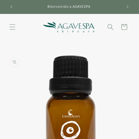
Ir
directamente
Bienvenido a AGAVESPA
al contenido
Carrito
Ir
directamente
a la
información
del producto