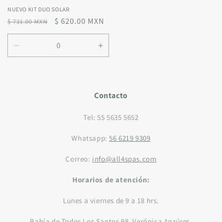
NUEVO KIT DUO SOLAR
Precio
Precio
$ 620.00 MXN
$ 731.00 MXN
habitual
de
oferta
Reducir
Aumentar
cantidad
cantidad
para
para
Default
Default
Title
Title
Contacto
Tel: 55 5635 5652
Whatsapp:
56 6219 9309
Correo:
info@all4spas.com
Horarios de atención:
Lunes a viernes de 9 a 18 hrs.
Bahía de Todos Los Santos 98, Verónica Anzúres,