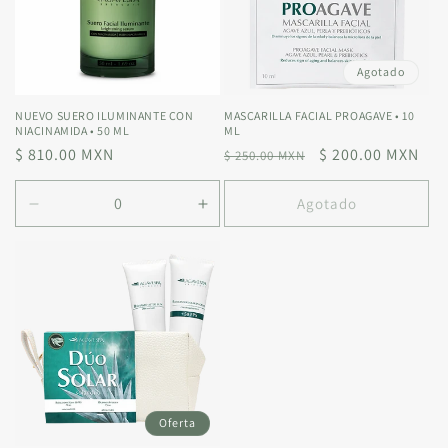
n
:
Agotado
NUEVO SUERO ILUMINANTE CON
MASCARILLA FACIAL PROAGAVE • 10
NIACINAMIDA • 50 ML
ML
Precio
$ 810.00 MXN
Precio
Precio
$ 200.00 MXN
$ 250.00 MXN
habitual
habitual
de
oferta
Agotado
Reducir
Aumentar
cantidad
cantidad
para
para
Default
Default
Title
Title
Oferta