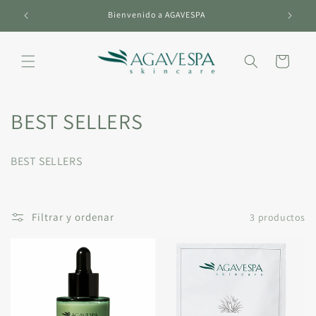
Ir
directamente
Bienvenido a AGAVESPA
al contenido
Carrito
C
BEST SELLERS
o
BEST SELLERS
l
e
Filtrar y ordenar
3 productos
c
c
i
ó