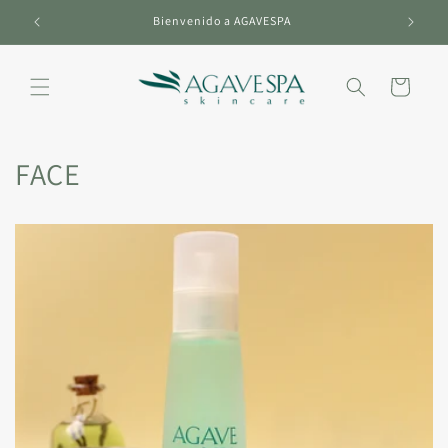
Ir
directamente
Bienvenido a AGAVESPA
al contenido
Carrito
FACE