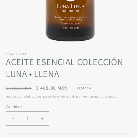
Abrir
elemento
AGAVESPAMX
multimedia
ACEITE ESENCIAL COLECCIÓN
1
en
una
LUNA • LLENA
ventana
modal
Precio
Precio
$ 488.00 MXN
$ 770.00 MXN
Agotado
habitual
de
Impuestos incluidos. Los
gastos de envío
se calculan en la pantalla de pago.
oferta
Cantidad
Reducir
Aumentar
cantidad
cantidad
para
para