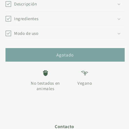
ACEITE
ACEITE
Descripción
ESENCIAL
ESENCIAL
COLECCIÓN
COLECCIÓN
Ingredientes
LUNA
LUNA
•
•
LLENA
Modo de uso
LLENA
Agotado
No testados en
Vegano
animales
Contacto