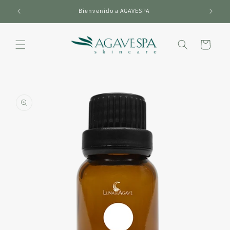
Ir
directamente
Bienvenido a AGAVESPA
al contenido
Carrito
Ir
directamente
a la
información
del producto