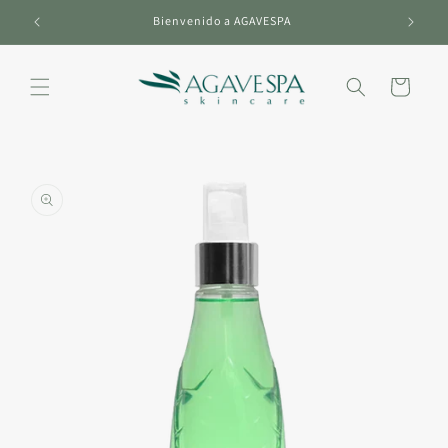
Ir
directamente
Bienvenido a AGAVESPA
al contenido
Carrito
Ir
directamente
a la
información
del producto