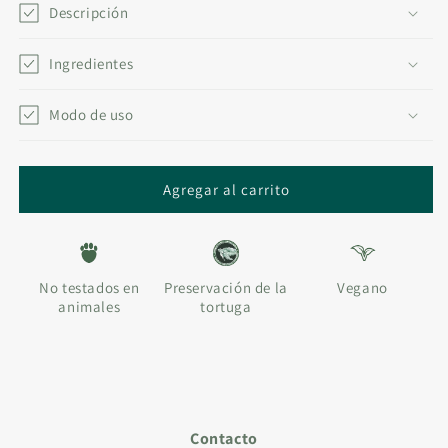
LOCIÓN
LOCIÓN
Descripción
REFRESCANTE
REFRESCANTE
MÍSTICA
MÍSTICA
Ingredientes
•
•
200
200
ML
Modo de uso
ML
Agregar al carrito
No testados en
Preservación de la
Vegano
animales
tortuga
Contacto