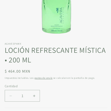
Abrir
elemento
AGAVESPAMX
multimedia
LOCIÓN REFRESCANTE MÍSTICA
1
en
una
• 200 ML
ventana
modal
Precio
$ 464.00 MXN
habitual
Impuestos incluidos. Los
gastos de envío
se calculan en la pantalla de pago.
Cantidad
Reducir
Aumentar
cantidad
cantidad
para
para