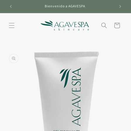
Ir
directamente
Bienvenido a AGAVESPA
al contenido
Carrito
Ir
directamente
a la
información
del producto