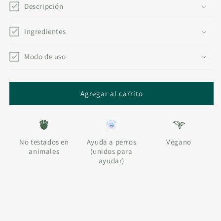
GEL
GEL
Descripción
EXFOLIANTE
EXFOLIANTE
CORPORAL
CORPORAL
Ingredientes
•
•
150
150
ML
Modo de uso
ML
Agregar al carrito
No testados en
Ayuda a perros
Vegano
animales
(unidos para
ayudar)