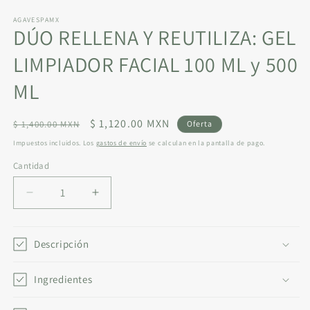
AGAVESPAMX
DÚO RELLENA Y REUTILIZA: GEL
LIMPIADOR FACIAL 100 ML y 500
ML
Precio
Precio
$ 1,120.00 MXN
$ 1,400.00 MXN
Oferta
habitual
de
Impuestos incluidos. Los
gastos de envío
se calculan en la pantalla de pago.
oferta
Cantidad
Reducir
Aumentar
cantidad
cantidad
para
para
DÚO
DÚO
Descripción
RELLENA
RELLENA
Y
Y
Ingredientes
REUTILIZA:
REUTILIZA:
GEL
GEL