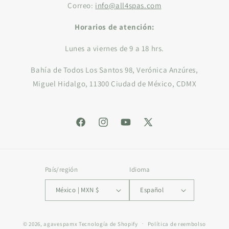
Correo:
info@all4spas.com
Horarios de atención:
Lunes a viernes de 9 a 18 hrs.
Bahía de Todos Los Santos 98, Verónica Anzúres,
Miguel Hidalgo, 11300 Ciudad de México, CDMX
Facebook
Instagram
YouTube
X
(Twitter)
País/región
Idioma
México | MXN $
Español
Formas
© 2026,
agavespamx
Tecnología de Shopify
Política de reembolso
de