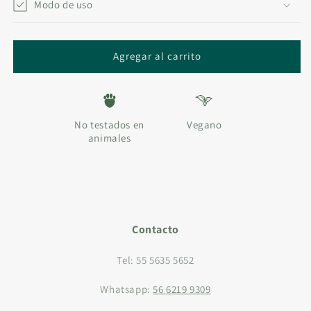
LIMPIADOR
Modo de uso
LIMPIADOR
FACIAL
FACIAL
100
100
ML
ML
Agregar al carrito
y
y
500
500
ML
ML
No testados en
Vegano
animales
Contacto
Tel: 55 5635 5652
Whatsapp:
56 6219 9309