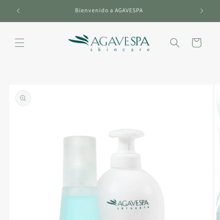
Ir
directamente
Bienvenido a AGAVESPA
al contenido
Carrito
Ir
directamente
a la
información
del producto