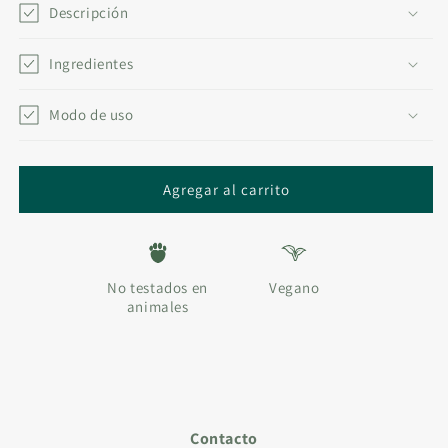
DISPLAY
DISPLAY
Descripción
EMOCIONES
EMOCIONES
SOL
SOL
Ingredientes
•
•
SIN
SIN
ESENCIAS
Modo de uso
ESENCIAS
Agregar al carrito
No testados en
Vegano
animales
Contacto