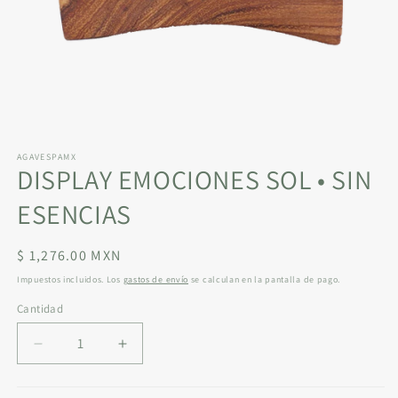
Abrir
elemento
AGAVESPAMX
multimedia
DISPLAY EMOCIONES SOL • SIN
1
en
una
ESENCIAS
ventana
modal
Precio
$ 1,276.00 MXN
habitual
Impuestos incluidos. Los
gastos de envío
se calculan en la pantalla de pago.
Cantidad
Reducir
Aumentar
cantidad
cantidad
para
para