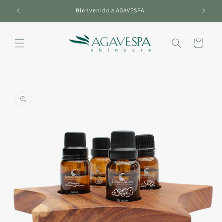
Ir
directamente
Bienvenido a AGAVESPA
al contenido
Carrito
Ir
directamente
a la
información
del producto